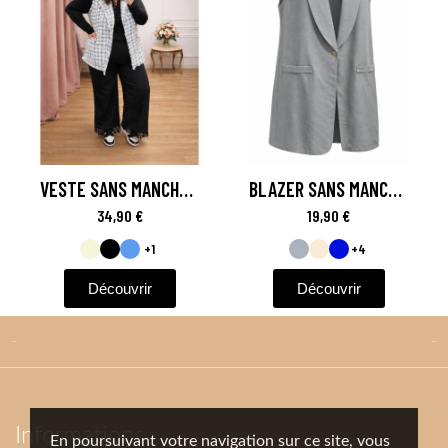
Aperçu rapide
VESTE SANS MANCHES - TWEED
Aperçu rapide
BLAZER SANS MANCHES CHIC & STREET
34,90 €
19,90 €
+1
+4
Découvrir
Découvrir


Informations
En poursuivant votre navigation sur ce site, vous