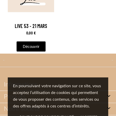
LIVE 53 - 21 MARS
Aperçu rapide
0,00 €
Découvrir


Informations
En poursuivant votre navigation sur ce site, vous
acceptez l’utilisation de cookies qui permettent

Produits
de vous proposer des contenus, des services ou
des offres adaptés à ces centres d’intérêts.

Notre société